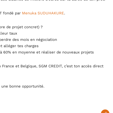
T fondé par
Menuka SUDUHAKURE
.
ore de projet concret) ?
lleur taux
 perdre des mois en négociation
Topics
e
t alléger tes charges
’à 60% en moyenne et réaliser de nouveaux projets
Business
France et Belgique, SGM CREDIT, c’est ton accès direct
dules
When
Sunday to
r une bonne opportunité.
December 2
kers
Where