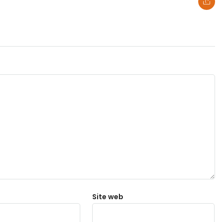
t
467 Davids
Los Angele
Get direct
Site web