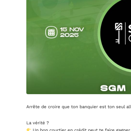
Arrête de croire que ton banquier est ton seul all
La vérité ?
Un bon courtier en crédit peut te faire gagner 