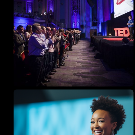
Topics
Business
Engineering
Growth
Platform
When
Sunday to Wednesday
December 23 to 26, 2022
Where
467 Davidson ave