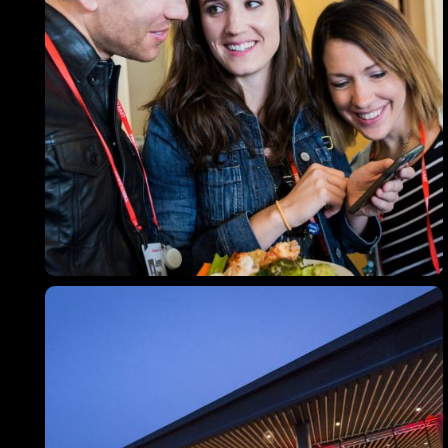
Topics
Business
Engineering
Growth
Platform
When
Sunday to Wednesday
December 23 to 26, 2022
Where
467 Davidson ave
Los Angeles CA 95716